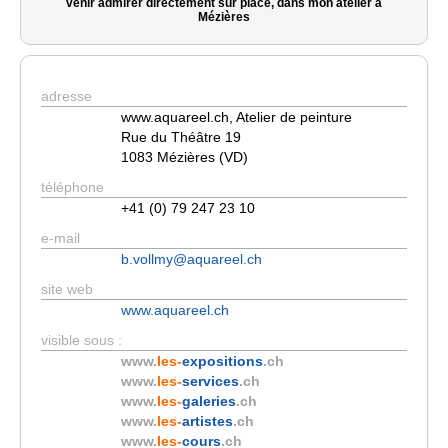
venir admirer directement sur place, dans mon atelier à
Mézières
adresse
www.aquareel.ch, Atelier de peinture
Rue du Théâtre 19
1083 Mézières (VD)
téléphone
+41 (0) 79 247 23 10
e-mail
b.vollmy@aquareel.ch
site web
www.aquareel.ch
visible sous :
www.
les-
expositions
.ch
www.
les-
services
.ch
www.
les-
galeries
.ch
www.
les-
artistes
.ch
www.
les-
cours
.ch