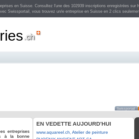
prises en Suisse. Consultez l'une des 102939 inscriptions enregistrées sur h
vec Swissportail, vous trouvez un/e entreprise en Suisse en 2 clics seulemen
ries
Swissportail
EN VEDETTE AUJOURD'HUI
des entreprises
www.aquareel.ch, Atelier de peinture
es à la bonne