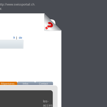
ttp://www.swissportail.ch.
t.
fr
|
de
Répertoires
Infos
Contact
les-
accessoires.ch