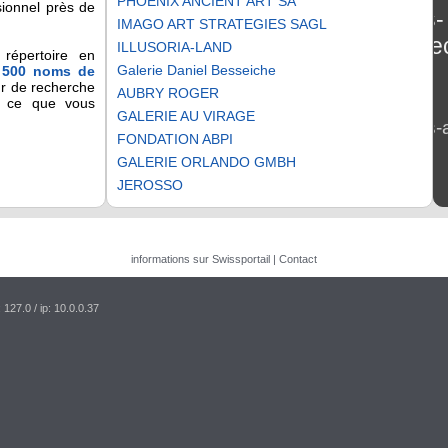
PHOENIX ANCIENT ART SA
sionnel près de
les-
IMAGO ART STRATEGIES SAGL
tel
ILLUSORIA-LAND
répertoire en
Galerie Daniel Besseiche
s
500 noms de
le
ur de recherche
AUBRY ROGER
r ce que vous
GALERIE AU VIRAGE
les-
FONDATION ABPI
GALERIE ORLANDO GMBH
JEROSSO
informations sur Swissportail
|
Contact
: 127.0
/ ip: 10.0.0.37