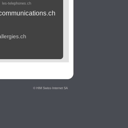
les-telephones.ch
les-
poissonneries.ch
les-
les-
ecommunications.ch
consultants.ch
podologues.ch
les-eglises.ch
s-teleskis.ch
les-
placements.ch
les-electriciens.ch
allergies.ch
les-
pompesachaleur.ch
© HIM Swiss-Internet SA